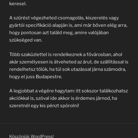
keresel.
A szűrést végezheted csomagolás, kiszerelés vagy
gyártói specifikáció alapján is, ami már bőven elég arra,
hogy pontosan azt találd meg, amire valójában
szükséged van.
Több szaküzlettel is rendelkeznek a fővárosban, ahol
akár személyesen is átveheted az árut, de szállítással is
rendelhetsz tőlük, ha túl sok utazással járna számodra,
hogy el juss Budapestre.
A legjobbat a végére hagytam: itt sokszor találkozhatsz
akciókkal is, szóval ide akkor is érdemes járnod, ha
szeretnél egy kis pénzt spórolni!
Köszönjük WordPress!