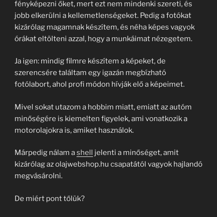
fényképezni őket, mert ezt nem mindenki szereti, és
jobb elkerülni a kellemetlenségeket. Pedig a fotókat
kizárólag magamnak készítem, és néha képes vagyok
órákat eltölteni azzal, hogy a munkáimat nézegetem.
Ja igen: mindig filmre készítem a képeket, de
szerencsére találtam egy igazán megbízható
fotólabort, ahol profi módon hívják elő a képeimet.
Mivel sokat utazom a hobbim miatt, emiatt az autóm
minőségére is kiemelten figyelek, ami vonatkozik a
motorolajokra is, amiket használok.
Márpedig nálam a
shell
jelenti a minőséget, amit
kizárólag az olajwebshop.hu csapatától vagyok hajlandó
megvásárolni.
De miért pont tőlük?