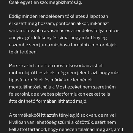
Csak egyetlen szó: megbízhatóság.
Eddig minden rendelésem tökéletes állapotban
érkezett meg hozzám, pontosan akkor, mikor azt
vártam. Továbbá a vásárlás és a rendelés folyamata is
annyira gördülékeny és sima, hogy már tényleg
eszembe sem jutna máshova fordulni a motorolajak
tekintetében.
Persze azért, mert én most elsősorban a shell
motorolajról beszélek, még nem jelenti azt, hogy más
típusú termékek és márkák ne lennének
megtalálhatóak náluk. Most ezeket nem szeretném
felsorolni, de a webes platformjukon ezeket te is
áttekinthető formában láthatod majd.
A termékekből itt aztán tényleg jó sok van, de mivel
kiválóan van lehetőség szűrni a közöttük, ezért nem
kell attól tartanod, hogy nehezen találnád meg azt, amit