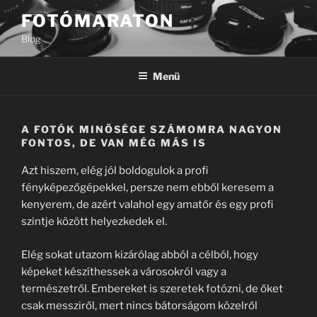
Tartalomhoz
FOTÓMARATON
Blog
Menü
A FOTÓK MINŐSÉGE SZÁMOMRA NAGYON
FONTOS, DE VAN MÉG MÁS IS
Azt hiszem, elég jól boldogulok a profi
fényképezőgépekkel, persze nem ebből keresem a
kenyerem, de azért valahol egy amatőr és egy profi
szintje között helyezkedek el.
Elég sokat utazom kizárólag abból a célból, hogy
képeket készíthessek a városokról vagy a
természetről. Embereket is szeretek fotózni, de őket
csak messziről, mert nincs bátorságom közelről