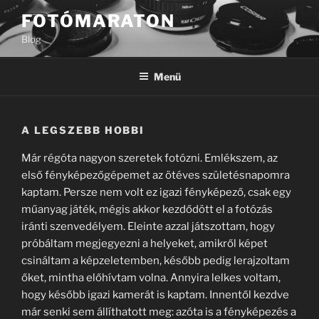
Tartalomhoz
FOTÓMARATON
Blog
Menü
A LEGSZEBB HOBBI
Már régóta nagyon szeretek fotózni. Emlékszem, az
első fényképezőgépemet az ötéves születésnapomra
kaptam. Persze nem volt ez igazi fényképező, csak egy
műanyag játék, mégis akkor kezdődött el a fotózás
iránti szenvedélyem. Eleinte azzal játszottam, hogy
próbáltam megjegyezni a helyeket, amikről képet
csináltam a képzeletemben, később pedig lerajzoltam
őket, mintha előhívtam volna. Annyira lelkes voltam,
hogy később igazi kamerát is kaptam. Innentől kezdve
már senki sem állíthatott meg: azóta is a fényképezés a