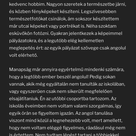
kedvenc hobbim. Nagyon szeretek a természetbe járni,
és közben fényképeket készíteni. Legszívesebben
természetfotókat csinálok, ám sokszor készítettem
már utcai képeket vagy portrékat is. Néha szoktam
esküvőkön fotózni. Gyakran jelentkezek a képeimmel
pályázatokra, és a legutóbb elég kellemetlen
meglepetés ért: az egyik pályázat szövege csak angolul
volt elérhető.
Manapság már annyira egyértelmű mindenki számára,
hogy a legtöbb ember beszél angolul! Pedig sokan
vannak, akik még egyáltalán nem tanulták az iskolában,
vagy egyszerűen csak nem sikerült megfelelően
elsajátítaniuk. Én az utóbbi csoportba tartozom. Az
iskolás éveimben nem voltam valami szorgalmas, így
egyik órán se figyeltem igazán. Az angol tanulása
viszont mind közül a legnehezebb volt, mert amellett,
hogy nem voltam eléggé figyelmes, ráadásul még nem
is értettem. Nem tudtam lépést tartani a többiekkel,