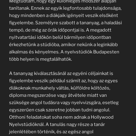
Megtudtam, hogy egy különleges módszer alapján
tanítanak. Ennek az egyik legfontosabb tulajdonsága,
hogy mindenben a diákjaik igényeit veszik elsőként
figyelembe. Személyre szabott a tananyag, a haladási
tempó, de még az órák időpontjai is. A megadott
nyitvatartási időkön belül bármilyen időpontban
érkezhetünk a stúdióba, amikor nekünk a leginkább
alkalmas és kényelmes. A nyelvstúdiók Budapesten
több helyen is megtalálhatók.
A tananyag kiválasztásánál az egyéni céljainkat is
figyelembe veszik: például számít az, hogy az egyes
diákoknak munkahely váltás, külföldre költözés,
diploma megszerzése vagy átvétele miatt van
szüksége angol tudásra vagy nyelvvizsgára, esetleg
egyszerűen csak szeretne jobban tudni angolul.
Otthoni feladatokat soha nem adnak a Hollywood
Nyelvstúdióknál. A tanulás nagy része a tanár
jelenlétében történik, és az egész angol