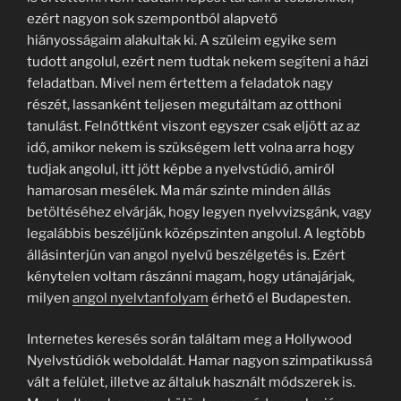
ezért nagyon sok szempontból alapvető
hiányosságaim alakultak ki. A szüleim egyike sem
tudott angolul, ezért nem tudtak nekem segíteni a házi
feladatban. Mivel nem értettem a feladatok nagy
részét, lassanként teljesen megutáltam az otthoni
tanulást. Felnőttként viszont egyszer csak eljött az az
idő, amikor nekem is szükségem lett volna arra hogy
tudjak angolul, itt jött képbe a nyelvstúdió, amiről
hamarosan mesélek. Ma már szinte minden állás
betöltéséhez elvárják, hogy legyen nyelvvizsgánk, vagy
legalábbis beszéljünk középszinten angolul. A legtöbb
állásinterjún van angol nyelvű beszélgetés is. Ezért
kénytelen voltam rászánni magam, hogy utánajárjak,
milyen
angol nyelvtanfolyam
érhető el Budapesten.
Internetes keresés során találtam meg a Hollywood
Nyelvstúdiók weboldalát. Hamar nagyon szimpatikussá
vált a felület, illetve az általuk használt módszerek is.