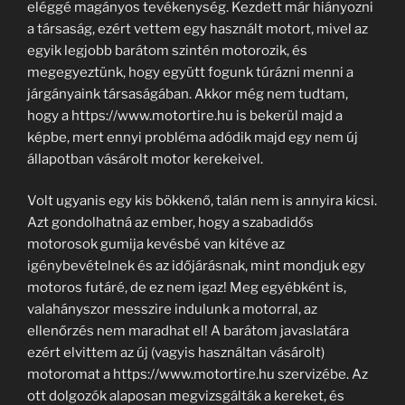
eléggé magányos tevékenység. Kezdett már hiányozni
a társaság, ezért vettem egy használt motort, mivel az
egyik legjobb barátom szintén motorozik, és
megegyeztünk, hogy együtt fogunk túrázni menni a
járgányaink társaságában. Akkor még nem tudtam,
hogy a https://www.motortire.hu is bekerül majd a
képbe, mert ennyi probléma adódik majd egy nem új
állapotban vásárolt motor kerekeivel.
Volt ugyanis egy kis bökkenő, talán nem is annyira kicsi.
Azt gondolhatná az ember, hogy a szabadidős
motorosok gumija kevésbé van kitéve az
igénybevételnek és az időjárásnak, mint mondjuk egy
motoros futáré, de ez nem igaz! Meg egyébként is,
valahányszor messzire indulunk a motorral, az
ellenőrzés nem maradhat el! A barátom javaslatára
ezért elvittem az új (vagyis használtan vásárolt)
motoromat a https://www.motortire.hu szervizébe. Az
ott dolgozók alaposan megvizsgálták a kereket, és