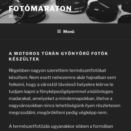
Tartalomhoz
FOTÓMARATON
Blog
Menü
A MOTOROS TÚRÁN GYÖNYÖRŰ FOTÓK
KÉSZÜLTEK
Régebben nagyon szerettem természetfotókat
készíteni. Nem esett nehezemre akár hajnalban sem
felkelni, hogy a várostól távoleső helyekre kiérve le
tudjam kapni a fényképezőgépemmel a különleges
madarakat, amelyeket a mindennapokban, illetve a
nagyvárosokban nincs lehetőségünk ilyen részletesen
megcsodálni, megörökíteni pedig végképp nem.
A természetfotózás ugyanakkor ebben a formában