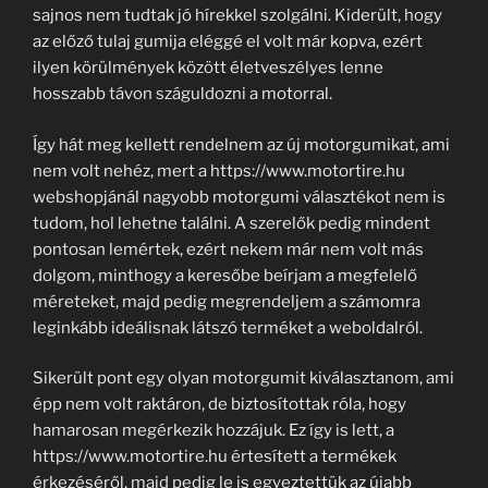
sajnos nem tudtak jó hírekkel szolgálni. Kiderült, hogy
az előző tulaj gumija eléggé el volt már kopva, ezért
ilyen körülmények között életveszélyes lenne
hosszabb távon száguldozni a motorral.
Így hát meg kellett rendelnem az új motorgumikat, ami
nem volt nehéz, mert a https://www.motortire.hu
webshopjánál nagyobb motorgumi választékot nem is
tudom, hol lehetne találni. A szerelők pedig mindent
pontosan lemértek, ezért nekem már nem volt más
dolgom, minthogy a keresőbe beírjam a megfelelő
méreteket, majd pedig megrendeljem a számomra
leginkább ideálisnak látszó terméket a weboldalról.
Sikerült pont egy olyan motorgumit kiválasztanom, ami
épp nem volt raktáron, de biztosítottak róla, hogy
hamarosan megérkezik hozzájuk. Ez így is lett, a
https://www.motortire.hu értesített a termékek
érkezéséről, majd pedig le is egyeztettük az újabb