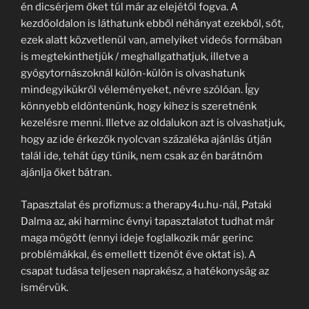
én dicsérjem őket túl már az elejétől fogva. A
kezdőoldalon is láthatunk ebből néhányat ezekből, sőt,
ezek alatt közvetlenül van, amelyiket videós formában
is megtekinthetjük / meghallgathatjuk, illetve a
gyógytornászoknál külön-külön is olvashatunk
mindegyikükről véleményeket, névre szólóan. Így
könnyebb eldöntenünk, hogy kihez is szeretnénk
kezelésre menni. Illetve az oldalukon azt is olvashatjuk,
hogy az ide érkezők nyolcvan százaléka ajánlás útján
talál ide, tehát úgy tűnik, nem csak az én barátnőm
ajánlja őket bátran.
Tapasztalat és profizmus: a therapy4u.hu-nál, Pataki
Dalma az, aki harminc évnyi tapasztalatot tudhat már
maga mögött (ennyi ideje foglalkozik már gerinc
problémákkal, és emellett tizenöt éve oktat is). A
csapat tudása teljesen naprakész, a hatékonyság az
ismérvük.