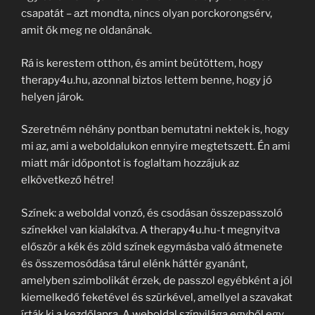
csapatát – azt mondta, nincs olyan porckorongsérv,
amit ők meg ne oldanának.
Rá is kerestem otthon, és amint beütöttem, hogy
therapy4u.hu, azonnal biztos lettem benne, hogy jó
helyen járok.
Szeretném néhány pontban bemutatni nektek is, hogy
mi az, ami a weboldalukon ennyire megtetszett. Én ami
miatt már időpontot is foglaltam hozzájuk az
elkövetkező hétre!
Színek: a weboldal vonzó, és csodásan összepasszoló
színekkel van kialakítva. A therapy4u.hu-t megnyitva
először a kék és zöld színek egymásba való átmenete
és összemosódása tárul elénk háttér gyanánt,
amelyben szimbolikát érzek, de passzol egyébként a jól
kiemelkedő feketével és szürkével, amellyel a szavakat
írták ki a kezdőlapra. A weboldal színvilága egyből egy