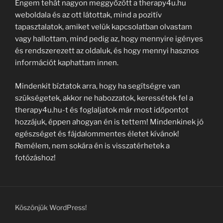
Engem tehát nagyon meggyőzött a therapy4u.hu
weboldala és az ott látottak, mind a pozitív
tapasztalatok, amiket velük kapcsolatban olvastam
vagy hallottam, mind pedig az, hogy mennyire igényes
és rendszerezett az oldaluk, és hogy mennyi hasznos
információt kaphattam innen.
Mindenkit bíztatok arra, hogy ha segítségre van
szükségetek, akkor ne habozzatok, keressétek fel a
therapy4u.hu-t és foglaljatok már most időpontot
hozzájuk, éppen ahogyan én is tettem! Mindenkinek jó
egészséget és fájdalommentes életet kívánok!
Remélem, nem sokára én is visszatérhetek a
fotózáshoz!
Köszönjük WordPress!