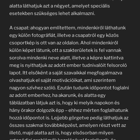
alatta láthatjuk azt a négyet, amelyet speciális
esetekben szükséges lehet alkalmazni.
A csapat: ahogyan említettem, mindenkiről láthatunk
egy külön fotográfiát, illetve a csapatról egy közös
csoportkép is ott van az oldalon. Ahol mindenkiről
külön képet látunk, ott a szakterületek is fel vannak
sorolva mindenki neve alatt, illetve a képre kattintva
meg is nyithatjuk az adott ember tudnivalóit felsoroló
lapot. Itt elsőként a saját szavaikkal megfogalmazva
olvashatjuk el saját motivációikat, ami szerintem
nagyon szívhez szóló. Ezután tudunk időpontot foglalni
az adott emberhez, ha akarunk, és alatta egy
táblázatban látjuk azt is, hogy ki melyik napokon és
hány órakor dolgozik épp – ehhez mérten foglalhatunk
hozzá időpontot is. Lejjebb görgetve pedig láthatjuk az
összes szakmai továbbképzést, amelyen részt vett az
illető, majd alatta azt is, hogy elsősorban milyen