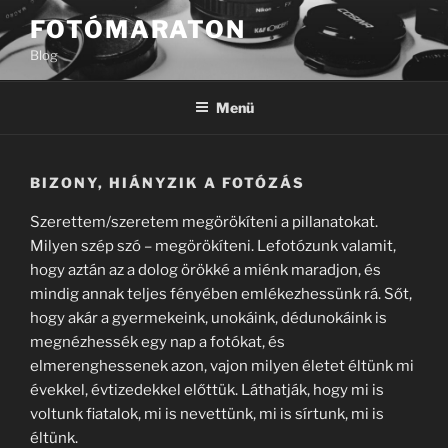
Tartalomhoz
FOTÓMARATON
Blog
Menü
BIZONY, HIÁNYZIK A FOTÓZÁS
Szerettem/szeretem megörökíteni a pillanatokat.
Milyen szép szó – megörökíteni. Lefotózunk valamit,
hogy aztán az a dolog örökké a miénk maradjon, és
mindig annak teljes fényében emlékezhessünk rá. Sőt,
hogy akár a gyermekeink, unokáink, dédunokáink is
megnézhessék egy nap a fotókat, és
elmerenghessenek azon, vajon milyen életet éltünk mi
évekkel, évtizedekkel előttük. Láthatják, hogy mi is
voltunk fiatalok, mi is nevettünk, mi is sírtunk, mi is
éltünk.