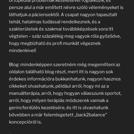
ortopédiai problémák kezelésével foglalkozik, és
persze alul a már említett névre szóló véleményeket is
láthatjuk a páciensektől. A csapat nagyon tapasztalt
tehát, hatalmas tudással rendelkeznek, és a
szakterületek és szakmai továbbképzések sora itt
végtelen – száz százalékig meg vagyok róla győződve,
hogy megbízható és profi munkát végeznek
mindenkivel!
Blog: mindenképpen szeretném még megemlíteni az
oldalon található blog részt, mert itt is nagyon sok
érdekes információra bukkanhatunk, nagyon hasznos
cikkeket olvashatunk, például arról, hogy mi az a
manuálterápia, arról, hogy hogyan válasszunk sportot,
arról, hogy milyen terápiás módszerek vannak a
gerincferdülés kezelésére, és itt is olvashatunk
bővebben a már felemlegetett „back2balance”
koncepcióról is.