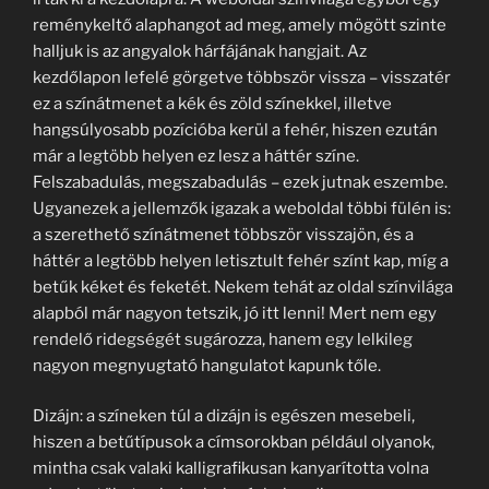
reménykeltő alaphangot ad meg, amely mögött szinte
halljuk is az angyalok hárfájának hangjait. Az
kezdőlapon lefelé görgetve többször vissza – visszatér
ez a színátmenet a kék és zöld színekkel, illetve
hangsúlyosabb pozícióba kerül a fehér, hiszen ezután
már a legtöbb helyen ez lesz a háttér színe.
Felszabadulás, megszabadulás – ezek jutnak eszembe.
Ugyanezek a jellemzők igazak a weboldal többi fülén is:
a szerethető színátmenet többször visszajön, és a
háttér a legtöbb helyen letisztult fehér színt kap, míg a
betűk kéket és feketét. Nekem tehát az oldal színvilága
alapból már nagyon tetszik, jó itt lenni! Mert nem egy
rendelő ridegségét sugározza, hanem egy lelkileg
nagyon megnyugtató hangulatot kapunk tőle.
Dizájn: a színeken túl a dizájn is egészen mesebeli,
hiszen a betűtípusok a címsorokban például olyanok,
mintha csak valaki kalligrafikusan kanyarította volna