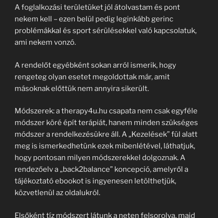
A foglalkozási területüket jól átolvastam és pont
nekem kell – ezen belül pedig leginkább gerinc
problémákkal és sport sérülésekkel való kapcsolatuk,
ami nekem vonzó.
A rendelőt egyébként sokan arról ismerik, hogy
rengeteg olyan esetet megoldottak már, amit
másoknak előttük nem annyira sikerült.
Módszerek: a therapy4u.hu csapata nem csak egyféle
módszer köré épít terápiát, hanem minden szükséges
módszer a rendelkezésükre áll. A „Kezelések” fül alatt
meg is ismerkedhetünk ezek mibenlétével, láthatjuk,
hogy pontosan milyen módszerekkel dolgoznak. A
rendezőelv a „back2balance” koncepció, amelyről a
tájékoztató ebookot is ingyenesen letölthetjük,
közvetlenül az oldalukról.
Elsőként tíz módszert látunk a neten felsorolva, majd