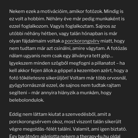
Nekem ezek a motivációim, amikor fotózok. Mindig is
ez volt a hobbim. Néhány éve már pedig munkaként is
ezzel foglalkozom. Vagyis foglalkoztam. Sajnos az
utóbbi néhány hétben, vagy talán hónapban is már
olyan fájdalmaim voltak a
porckorongsérv
miatt, hogy
nem tudtam már azt csinálni, amire vágytam. A fotózás
nálam ugyanis nem csak egy állványra tett gép…
Igyekszem minden szögből megfogni a pillanatot – ha
kell akkor fejen állok a géppel a kezemben azért, hogy a
fotó tökéletesre sikerüljön! Voltam már több orvosnál,
gyógytornásznál ezzel, de sajnos nem tudtak rajtam
segíteni – már annyira hiányzik a munkám, hogy
belebolondulok.
Eddig nem láttam kiutat a szenvedésből, amit a
porckorongsérvem okoz, most viszont talán sikerült
végre megoldás-félét találni. Valamit, ami igen biztató.
Egy barátnőm ajánlotta nekem a therapy4u.hu oldal