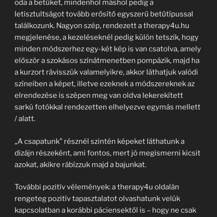
oda a betűket, mindenhol máshol pedig a
letisztultságot tovább erősítő egyszerű betűtípussal
találkozunk. Nagyon szép, rendezett a therapy4u.hu
megjelenése, a kezeléseknél pedig külön tetszik, hogy
minden módszerhez egy-két kép is van csatolva, amely
először a szokásos színátmenetben pompázik, majd ha
a kurzort rávisszük valamelyikre, akkor láthatjuk valódi
színeiben a képet, illetve ezeknek a módszereknek az
elrendezése is szépen meg van oldva lekerekített
sarkú fotókkal rendezetten elhelyezve egymás mellett
/ alatt.
„A csapatunk” résznél szintén képeket láthatunk a
dizájn részeként, ami fontos, mert jó megismerni kicsit
azokat, akikre rábízzuk majd a bajunkat.
További pozitív vélemények: a therapy4u oldalán
rengeteg pozitív tapasztalatot olvashatunk velük
kapcsolatban a korábbi páciensektől is – hogy ne csak