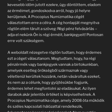
kevesebb időm jutott ezekre, úgy döntöttem, eladom
az érméimet, gondoskodva arról, hogy jó helyre
kerüljenek. A Procopius Numizmatika cégét
választottam erre a célra. A cég honlapját megnyitva
rögtön elém tárult a szöveg: Régi pénz felvásárlás –
adja el nekünk Ön is régi érméit, bankjegyeit! Pontosan
erre volt szükségem.
A weboldalt nézegetve rögtön tudtam, hogy érdemes
ezt a céget választanom. Megtudtam, hogy, ha régi
pénzérmék vagy bankjegyek vannak a birtokunkban,
amelyek esetleg örökségből származnak vagy
véletlenül kerültek hozzánk, netán vásároltuk ezeket,
és nem az a célunk, hogy gyűjtésükbe fogjunk,
érdemes lehet megfontolni az eladásukat. Az ilyen
darabok akár jelentős értéket is képviselhetnek. A
Procopius Numizmatika cége, amely 2008 óta működik
és széles kapcsolati hálózattal rendelkezik,