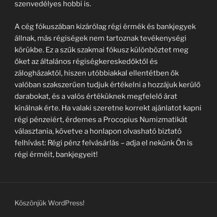
szenvedélyes hobbi is.
A cég fókuszában kizárólag régi érmék és bankjegyek
állnak, más régiségek nem tartoznak tevékenységi
körükbe. Ez a szűk szakmai fókusz különböztet meg
őket az általános régiségkereskedőktől és
zálogházaktól, hiszen utóbbiakkal ellentétben ők
valóban szakszerűen tudjuk értékelni a hozzájuk kerülő
darabokat, és a valós értéküknek megfelelő árat
kínálnak érte. Ha valaki szeretne korrekt ajánlatot kapni
régi pénzeiért, érdemes a Procopius Numizmatikát
választania, követve a honlapon olvasható biztató
felhívást: Régi pénz felvásárlás – adja el nekünk Ön is
régi érméit, bankjegyeit!
Köszönjük WordPress!