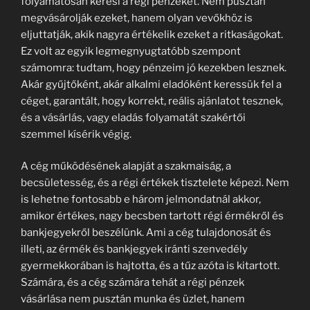
folyamatosan keresi a régi pénzeket. Nem pusztán
megvásárolják ezeket, hanem olyan vevőkhöz is
eljuttatják, akik nagyra értékelik ezeket a ritkaságokat.
Ez volt az egyik legmegnyugtatóbb szempont
számomra: tudtam, hogy pénzeim jó kezekben lesznek.
Akár gyűjtőként, akár alkalmi eladóként keressük fel a
céget, garantált, hogy korrekt, reális ajánlatot tesznek,
és a vásárlás, vagy eladás folyamatát szakértői
szemmel kísérik végig.
A cég működésének alapját a szakmaiság, a
becsületesség, és a régi értékek tisztelete képezi. Nem
is lehetne fontosabb e három jelmondatnál akkor,
amikor értékes, nagy becsben tartott régi érmékről és
bankjegyekről beszélünk. Ami a cég tulajdonosát és
illeti, az érmék és bankjegyek iránti szenvedély
gyermekkorában is hajtotta, és a tűz azóta is kitartott.
Számára, és a cég számára tehát a régi pénzek
vásárlása nem pusztán munka és üzlet, hanem