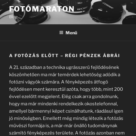
Tartalomhoz
FOTÓMARATON
Blog
Menü
A FOTÓZÁS ELŐTT – RÉGI PÉNZEK ÁBRÁI
A 21. században a technika ugrásszerű fejlődésének
köszönhetően ma már temérdek lehetőség adódik a
fotózni vágyók számára. A fényképezés átfogó
fejlődésen ment keresztül azóta, hogy több, mint 200
évvel ezelőtt megjelent. Elég csak arra gondolnunk,
hogy ma már mindenki rendelkezik okostelefonnal,
amellyel bármennyi képet csinálhatunk, ráadásul igen
jó minőségben. Emellett még mindig létezik a fotózás
művészi formája is, a már-már önálló tudománynak
számító fényképezés területe. A fotózás azonban nem