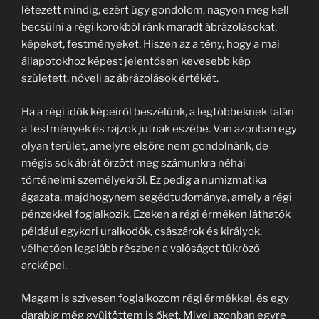
létezett mindig, ezért úgy gondolom, nagyon meg kell
becsülni a régi korokból ránk maradt ábrázolásokat,
képeket, festményeket. Hiszen az a tény, hogy a mai
állapotokhoz képest jelentősen kevesebb kép
született, növeli az ábrázolások értékét.
Ha a régi idők képeiről beszélünk, a legtöbbeknek talán
a festmények és rajzok jutnak eszébe. Van azonban egy
olyan terület, amelyre elsőre nem gondolnánk, de
mégis sok ábrát őrzött meg számunkra néhai
történelmi személyekről. Ez pedig a numizmatika
ágazata, majdhogynem segédtudománya, amely a régi
pénzekkel foglalkozik. Ezeken a régi érméken láthatók
például egykori uralkodók, császárok és királyok,
vélhetően legalább részben a valóságot tükröző
arcképei.
Magam is szívesen foglalkozom régi érmékkel, és egy
darabig még gyűjtöttem is őket. Mivel azonban egyre