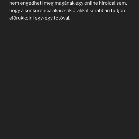
nem engedheti meg magának egy online híroldal sem,
hogy a konkurencia akárcsak órákkal korábban tudjon
előrukkolni egy-egy fotóval.
Régen ezzel szemben mi volt?
A fotógráfusnak véges számú film állt csak a
rendelkezésére, és bizony ha azokat elhasználta, új
darabokat kellett szereznie. Itt kénytelen volt a
tehetségére és az ösztöneire hagyatkozni annak
reményében, hogy kiválóbbnál kiválóbb képeket
készíthessen. Valamilyen szinten együtt kellett élnie a
háborúval, pont úgy, mint egy katonának, és emiatt
persze veszélyesebb is volt számára ez az egész.
Azok a fotók tulajdonképpen „nemcsak” a háborút
mutatták be, de a fotós személyes történetét is
azokban a szörnyű eseményekben.