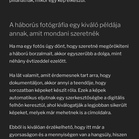
pillanatnak, mikor egy kép elkészül.
A háborús fotógráfia egy kiváló példája
annak, amit mondani szeretnék
Ha ma egy fotós úgy dönt, hogy szeretné megörökíteni
a háború borzalmait, akkor egyszerűbb a dolga, mint
néhány évtizeddel ezelőtt.
Ha lát valamit, amit érdemesnek tart arra, hogy
dokumentáljon, akkor annyi a teendője, hogy
sorozatban képeket készít róla. Ezek a képek
automatikus eljutnak egy szerkesztőségbe a digitális
felhőn keresztül, ahol kiválogatják a legjobban sikerült
képeket, melyek már mehetnek is a címoldalra.
Ebből is kiválóan érzékelhető, hogy itt már a
gyorsaságon és a mennyiségen van a hangsúly, hiszen