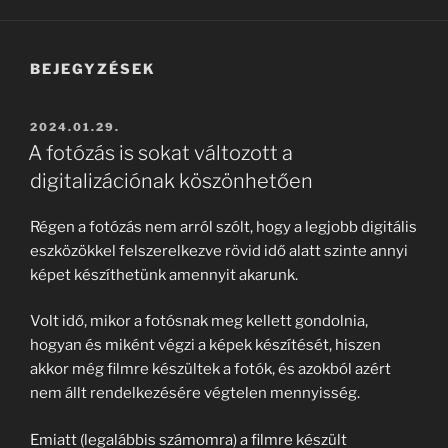
BEJEGYZÉSEK
BEKÜLDVE:
2024.01.29.
A fotózás is sokat változott a
digitalizációnak köszönhetően
Régen a fotózás nem arról szólt, hogy a legjobb digitális
eszközökkel felszerelkezve rövid idő alatt szinte annyi
képet készíthetünk amennyit akarunk.
Volt idő, mikor a fotósnak meg kellett gondolnia,
hogyan és miként végzi a képek készítését, hiszen
akkor még filmre készültek a fotók, és azokból azért
nem állt rendelkezésére végtelen mennyisség.
Emiatt (legalábbis számomra) a filmre készült