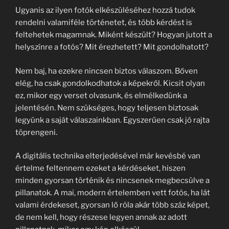
Ugyanis az ilyen fotók elkészüléséhez hozzá tudok
rendelni valamiféle történetet, és több kérdést is
feltehetek magamnak. Miként készült? Hogyan jutott a
helyszínre a fotós? Mit érezhetett? Mit gondolhatott?
Nem baj, ha ezekre nincsen biztos válaszom. Bőven
elég, ha csak gondolkodhatok a képekről. Kicsit olyan
ez, mikor egy verset olvasunk, és elmélkedünk a
jelentésén. Nem szükséges, hogy teljesen biztosak
legyünk a saját válaszainkban. Egyszerűen csak jó rajta
töprengeni.
A digitális technika elterjedésével már kevésbé van
értelme feltennem ezeket a kérdéseket, hiszen
minden gyorsan történik és nincsenek megbecsülve a
pillanatok. A mai, modern értelemben vett fotós, ha lát
valami érdekeset, gyorsan lő róla akár több száz képet,
de nem kell, hogy részese legyen annak az adott